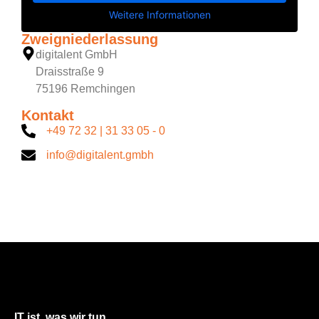
Weitere Informationen
Zweigniederlassung
digitalent GmbH
Draisstraße 9
75196 Remchingen
Kontakt
+49 72 32 | 31 33 05 - 0
info@digitalent.gmbh
IT ist, was wir tun.