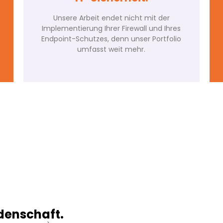
Unsere Arbeit endet nicht mit der
Implementierung Ihrer Firewall und Ihres
Endpoint-Schutzes, denn unser Portfolio
umfasst weit mehr.
Bereit für Ihre Angreifer?
Firewall-Lösungen und Endpoint-Schutz
sehen wir in der heutigen Zeit als das
Mindestmaß an Absicherung. Wir
unterstützen Sie und Ihre Kolleginnen
und Kollegen außerdem toolgestützt
und proaktiv hinsichtlich Sensibilisierung
und Bewusstsein.
denschaft.