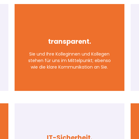
Genug von
undurchsichtigen
Dokumenten?
transparent.
Nicht mit uns, denn wir lassen kein
Angebot unkommentiert, sondern
Sie und Ihre Kolleginnen und Kollegen
sprechen mit Ihnen über dessen Inhalt
stehen für uns im Mittelpunkt; ebenso
und unseren Entscheidungsgrundlagen.
wie die klare Kommunikation an Sie.
Auch erhalten Sie zu jeder Rechnung
einen klaren Leistungsnachweis.
IT-Sicherheit.