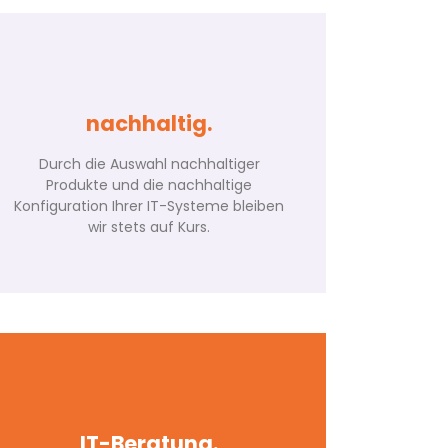
nachhaltig.
Durch die Auswahl nachhaltiger
Produkte und die nachhaltige
Konfiguration Ihrer IT-Systeme bleiben
wir stets auf Kurs.
Genug von Kurzlebigkeit?
Bereit für Gespräche auf
Auch wir sind der Meinung, dass die
Augenhöhe?
Komponenten Ihres IT-Systems nicht
bis zum Defekt ausgereizt und dessen
IT-Beratung.
Jeder unserer Kunden hat einen
Konfiguration nicht starr sein sollte.