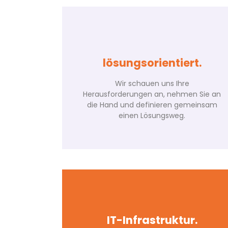
lösungsorientiert.
Wir schauen uns Ihre
Herausforderungen an, nehmen Sie an
die Hand und definieren gemeinsam
einen Lösungsweg.
Genug von Problemen?
Bereit für die Zukunft?
Durch stetigen Austausch mit Ihnen
kennen wir nicht nur Ihre IT-
IT-Infrastruktur.
Wir setzen gemeinsam mit Ihnen auf
Infrastruktur, sondern auch Sie und Ihre